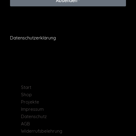
Absenden**
** Durch das Absenden bestätigst du, mit der
Verarbeitung deiner Daten zum Zweck der
Bearbeitung deiner Anfrage gemäß unserer
Datenschutzerklärung
einverstanden zu sein.
Lieferzeit: 3-5 Werktage. Wir versenden kostenlos und
ausschließlich innerhalb von Deutschland.
Start
Shop
Projekte
Impressum
Datenschutz
AGB
Widerrufsbelehrung