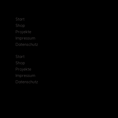
innerhalb der Bundesrepublik Deutschland.
Der Versand ist kostenfrei.
Start
Shop
Projekte
Impressum
Datenschutz
Start
Shop
Projekte
Impressum
Datenschutz
[mc4wp_form id="2564"]
© 2026 Kirchner Hochtief Shop