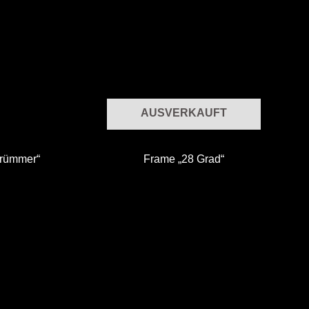
AUSVERKAUFT
Trümmer“
Frame „28 Grad“