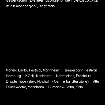
Gewerkschaft. Die Internationale für die Indie-Disco. „Pop
ist ein Knochenjob“, sagt man.
VIDEOS
LIVE - AUSZUG
Maifeld Derby Festival, Mannheim
I
Reeperbahn Festival,
Hamburg
I
KOHl, Karlsruhe
I
Nachtleben, Frankfurt
I
Droste Tage (Burg Hülshoff – Centre for Literature)
I
Alte
Feuerwache, Mannheim
I
Bumann & Sohn, Köln