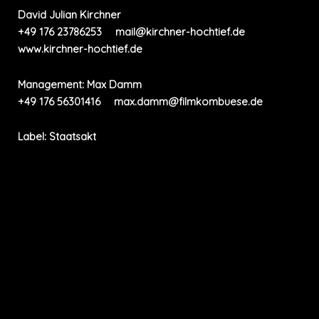
David Julian Kirchner
+49 176 23786253
I
mail@kirchner-hochtief.de
I
www.kirchner-hochtief.de
Management: Max Damm
+49 176 56301416
I
max.damm@filmkombuese.de
Label:
St
aatsakt