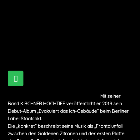
DAVID JULIAN
KIRCHNER
S
p
o
t
David Julian Kirchner ist Musiker und Autor.
Mit seiner
Band KIRCHNER HOCHTIEF veröffentlicht er 2019 sein
i
Debut-Album „Evakuiert das Ich-Gebäude“ beim Berliner
f
Label Staatsakt.
y
Die „konkret“ beschreibt seine Musik als „Frontalunfall
zwischen den Goldenen Zitronen und der ersten Platte